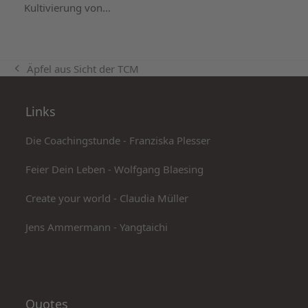
Kultivierung von…
Äpfel aus Sicht der TCM
vorheriger
Beitrag:
Links
Die Coachingstunde - Franziska Plesser
Feier Dein Leben - Wolfgang Blaesing
Create your world - Claudia Müller
Jens Ammermann - Yangtaichi
Quotes