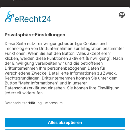
Alles, was wir für uns selbst tun, tun wir auch für
andere, und alles, was wir für andere tun, tun wir
auch für uns selbst.
Thich Nhat Hanh
Ich bin auch auf
Facebook
Instagram
YouTube
Copyright
OK QiGong
2026 - All Rights Reserved
* Wir verlinken mit sog. 'Affiliate-Links' auf Online-
Shops und Partner,