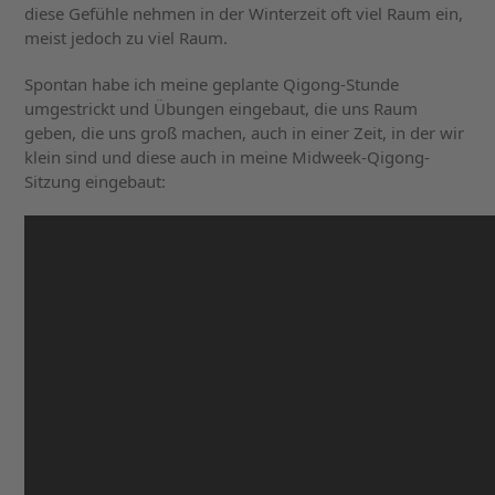
diese Gefühle nehmen in der Winterzeit oft viel Raum ein,
meist jedoch zu viel Raum.
Spontan habe ich meine geplante Qigong-Stunde
umgestrickt und Übungen eingebaut, die uns Raum
geben, die uns groß machen, auch in einer Zeit, in der wir
klein sind und diese auch in meine Midweek-Qigong-
Sitzung eingebaut: