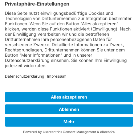
Thich Nhat Hanh
Ich bin auch auf
Facebook
Instagram
YouTube
Copyright
OK QiGong
2026 - All Rights Reserved
* Wir verlinken mit sog. 'Affiliate-Links' auf Online-
Shops und Partner,
von denen wir unter Umständen eine Vergütung
erhalten.
Impressum
Cookie-Richtlinie (EU)
Datenschutzerklärung