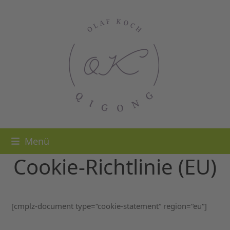
Skip
to
content
Menü
Cookie-Richtlinie (EU)
[cmplz-document type=“cookie-statement“ region=“eu“]