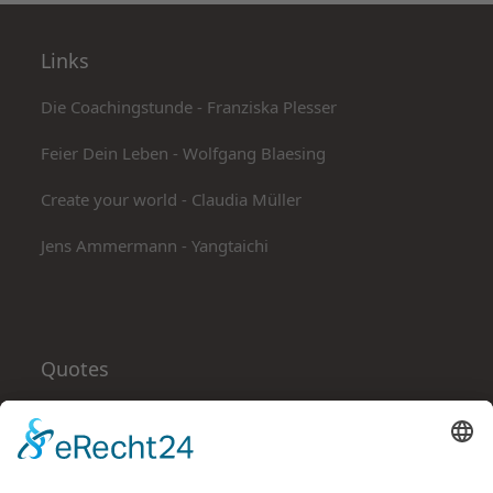
Links
Die Coachingstunde - Franziska Plesser
Feier Dein Leben - Wolfgang Blaesing
Create your world - Claudia Müller
Jens Ammermann - Yangtaichi
Quotes
Alles, was wir für uns selbst tun, tun wir auch für
andere, und alles, was wir für andere tun, tun wir
auch für uns selbst.