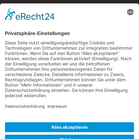
Alles, was wir für uns selbst tun, tun wir auch für
andere, und alles, was wir für andere tun, tun wir
auch für uns selbst.
Thich Nhat Hanh
Ich bin auch auf
Facebook
Instagram
YouTube
Copyright
OK QiGong
2026 - All Rights Reserved
* Wir verlinken mit sog. 'Affiliate-Links' auf Online-
Shops und Partner,