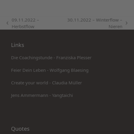
09.11.2022 –
30.11.2022 – Winterflow –
vorheriger
Nächster
Herbstflow
Nieren
Beitrag:
Beitrag:
Links
Die Coachingstunde - Franziska Plesser
Feier Dein Leben - Wolfgang Blaesing
Create your world - Claudia Müller
Jens Ammermann - Yangtaichi
Quotes