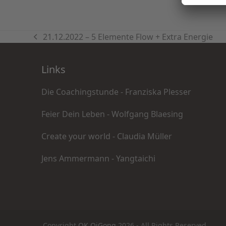
21.12.2022 – 5 Elemente Flow + Extra Energie
vorheriger
Beitrag:
Links
Die Coachingstunde - Franziska Plesser
Feier Dein Leben - Wolfgang Blaesing
Create your world - Claudia Müller
Jens Ammermann - Yangtaichi
Copyright
OK QiGong
2026 - All Rights Reserved