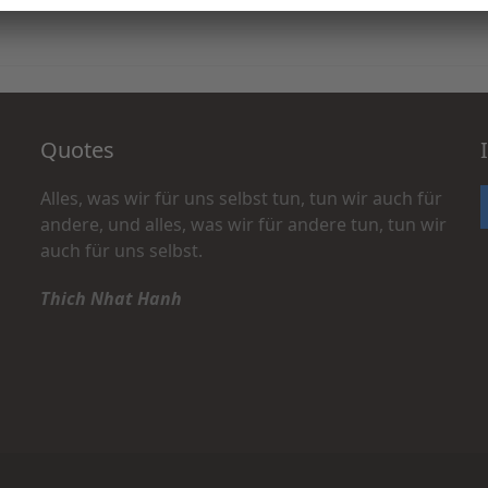
Quotes
Alles, was wir für uns selbst tun, tun wir auch für
andere, und alles, was wir für andere tun, tun wir
auch für uns selbst.
Thich Nhat Hanh