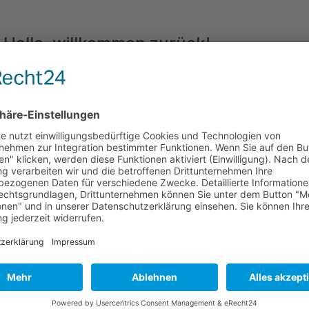
Hallo, willkommen zurück!
Passwort vergessen?
Angemeldet bleiben
Anmelden
Jetzt registrieren
Du hast noch kein Konto?